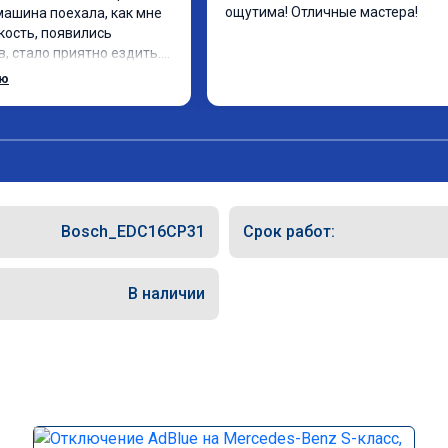
ощутима! Отличные мастера!
 машина поехала, как мне 
кость, появились 
, стало приятно ездить.

рат, в авто! 🔥
ью
Bosch_EDC16CP31
Срок работ:
В наличии