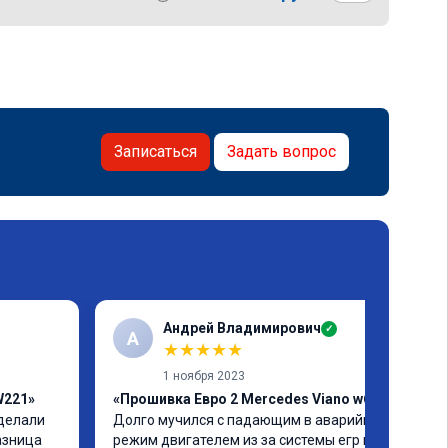
Записаться
Задать вопрос
Андрей Владимирович
✓
А
★
★
★
★
★
1 ноября 2023
W221»
«Прошивка Евро 2 Mercedes Viano w639»
делали 
Долго мучился с падающим в аварийный 
азница 
режим двигателем из за системы егр и как 