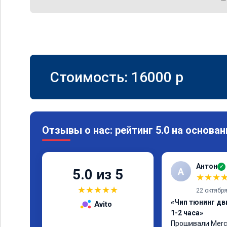
Стоимость:
16000
p
Отзывы о нас: рейтинг 5.0 на основан
Антон
✓
А
5.0 из 5
★
★
★
★
★
★
★
★
22 октябр
«Чип тюнинг дв
Avito
1-2 часа»
Прошивали Merced