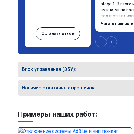
stage 1. В итоге
нужно: ушла вал
подхваты с низов
Одни из лучших т
Читать полност
Оставить отзыв
‹
›
Блок управления (ЭБУ):
Наличие откатанных прошивок:
Примеры наших работ: