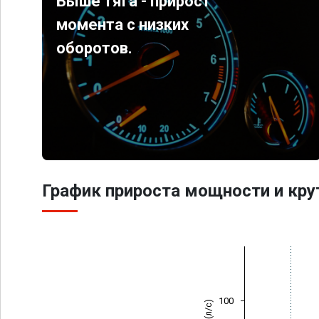
Выше тяга - прирост
момента с низких
оборотов.
График прироста мощности и кр
100