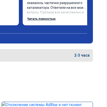
оказалось частично разрушенного 
катализатора. Ответили на все мои 
вопрсы. Сделали все качественно и 
несмотря на конец рабочего дня 
Читать полностью
задержались и все доделали. 
Рекомендую!
2-3 часа