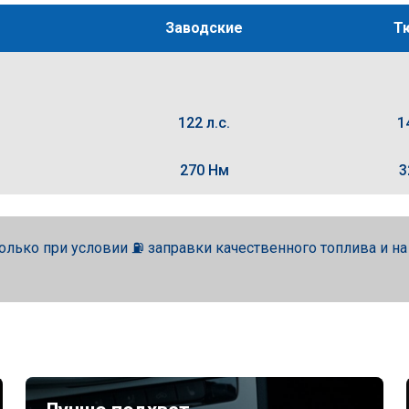
Заводские
Т
122 л.с.
1
270 Нм
3
олько при условии ⛽ заправки качественного топлива и н