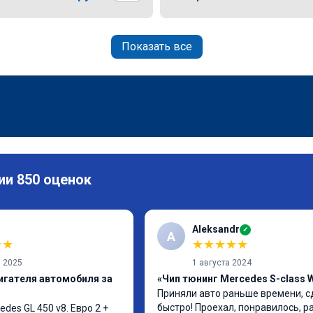
Показать все
ии 850 оценок
Aleksandr
✓
A
★
★
★
★
★
★
★
я 2025
1 августа 2024
игателя автомобиля за
«Чип тюнинг Mercedes S-class 
Приняли авто раньше времени, с
быстро! Проехал, понравилось, р
es GL 450 v8. Евро 2 + 