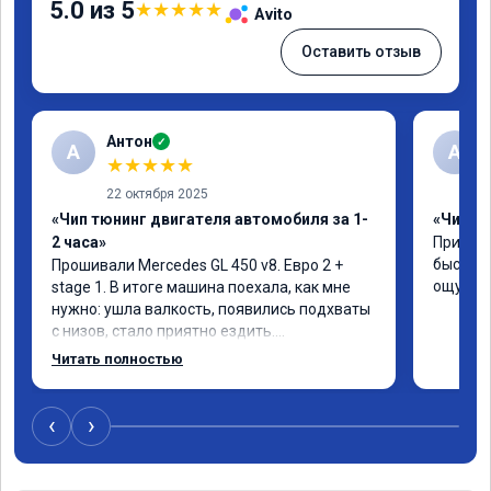
5.0 из 5
★
★
★
★
★
Avito
Оставить отзыв
Антон
✓
А
A
★
★
★
★
★
22 октября 2025
«Чип тюнинг двигателя автомобиля за 1-
«Чип тю
2 часа»
Приняли
быстро!
Прошивали Mercedes GL 450 v8. Евро 2 + 
ощутима
stage 1. В итоге машина поехала, как мне 
нужно: ушла валкость, появились подхваты 
с низов, стало приятно ездить.

Одни из лучших трат, в авто! 🔥
Читать полностью
‹
›