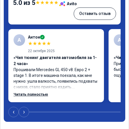
5.0 из 5
★
★
★
★
★
Avito
Оставить отзыв
Антон
✓
А
A
★
★
★
★
★
22 октября 2025
«Чип тюнинг двигателя автомобиля за 1-
«Чип тю
2 часа»
Приняли
быстро!
Прошивали Mercedes GL 450 v8. Евро 2 + 
ощутима
stage 1. В итоге машина поехала, как мне 
нужно: ушла валкость, появились подхваты 
с низов, стало приятно ездить.

Одни из лучших трат, в авто! 🔥
Читать полностью
‹
›