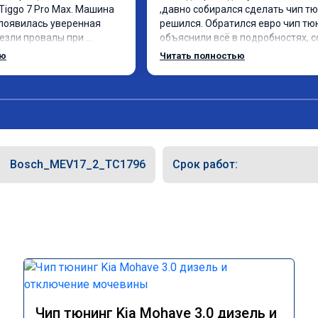
Tiggo 7 Pro Max. Машина 
,давно собирался сделать чип тюн
появилась уверенная 
решился. Обратился евро чип тюн
чезли провалы при 
объяснили всё в подробностях, с
 в спокойном режиме 
сумму записали. Приехал в назна
ью
Читать полностью
изился. Все сделали 
время 2.5 часа и готово, разница
, с подробной 
, я доволен ,спасибо! дали гарант
Рекомендую всем, кто 
сертификат ао11462 ,знают своё 
рекомендую 👍
Bosch_MEV17_2_TC1796
Срок работ:
Чип тюнинг Kia Mohave 3.0 дизель и