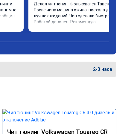
инг и 
Делал чиптюнинг Фольксваген Тавендор. 
инг мне 
После чипа машина ожила, поехала даже 
ообщили 
лучше ожиданий. Чип сделали быстро. 
ченное 
Работой доволен. Рекомендую.
 ощутима 
ию и 
дело 
2-3 часа
Чип тюнинг Volkswagen Touareg CR