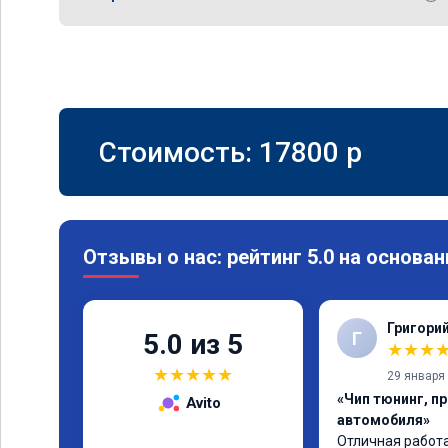
Стоимость:
17800
p
Отзывы о нас: рейтинг 5.0 на основан
Григори
Г
5.0 из 5
★
★
★
★
★
★
★
★
29 января
«Чип тюнинг, п
Avito
автомобиля»
Отличная работа