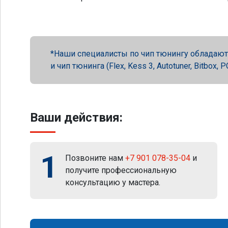
Наши специалисты по чип тюнингу обладают 
и чип тюнинга (Flex, Kess 3, Autotuner, Bitbox
Ваши действия:
1
Позвоните нам
+7 901 078-35-04
и
получите профессиональную
консультацию у мастера.