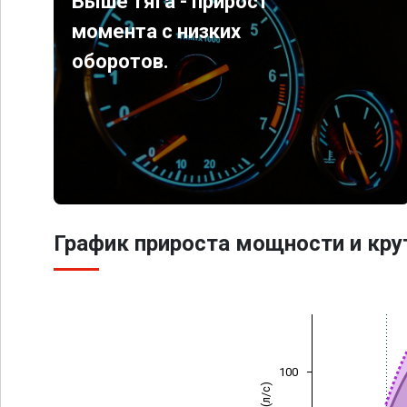
Выше тяга - прирост
момента с низких
оборотов.
График прироста мощности и кр
100