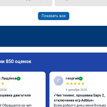
Показать все
ии 850 оценок
й Лащёнов
георгий
✓
✓
Г
★
★
★
★
★
★
★
 2026
9 декабря 2025
рошивка двигателя
«Чип тюнинг, прошивка Евро 2,
отключение егр Adblue»
! Обращался за чип-
Всем доброго дня,у меня Вольво 