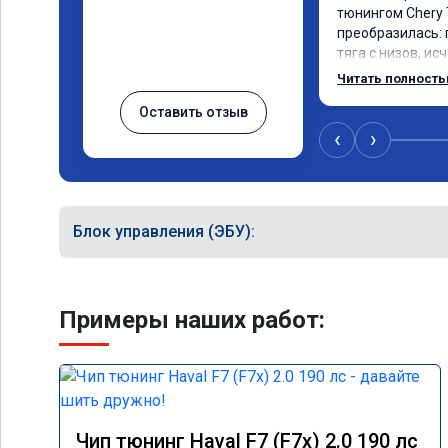
тюнингом Chery 
преобразилась: 
тяга с низов, ис
разгоне. Расход
Читать полност
даже немного сн
Оставить отзыв
профессионально
консультацией. 
‹
›
сомневается.
Блок управления (ЭБУ):
Примеры наших работ:
Чип тюнинг Haval F7 (F7x) 2.0 190 лс