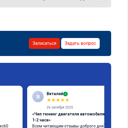
Записаться
Задать вопрос
Виталий
✓
В
★
★
★
★
★
26 октября 2025
«Чип тюнинг двигателя автомобиля за
1-2 часа»
xc60 
Всем читающим отзывы-доброго дня)) 