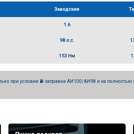
Заводские
Т
1.6
98 л.с.
1
153 Нм
1
лько при условии ⛽ заправки АИ100/АИ98 и на полность