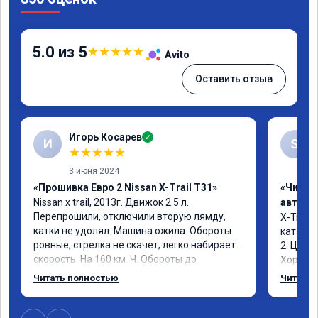
5.0 из 5
★
★
★
★
★
Avito
Оставить отзыв
Игорь Косарев
✓
И
S
★
★
★
★
★
3 июня 2024
«Прошивка Евро 2 Nissan X-Trail T31»
«Чип т
Nissan x trаil, 2013г. Движок 2.5 л. 
автомо
Перепрошили, отключили вторую лямду, 
X-Trail 
катки не удолял. Машина ожила. Обороты 
катализ
ровные, стрелка не скачет, легко набирает 
2. Цена
скорость. На 160 км. Ч. Обороты до 
Хороший
3000.расход тот-же без изменения 12л. 
Благода
Читать полностью
Читать 
Услугой доволен. Рекомендую.
самовну
лучше и
2-3 тыс 