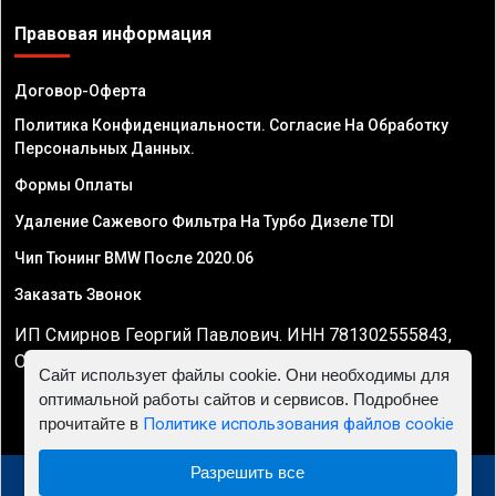
Правовая информация
Договор-Оферта
Политика Конфиденциальности. Согласие На Обработку
Персональных Данных.
Формы Оплаты
Удаление Сажевого Фильтра На Турбо Дизеле TDI
Чип Тюнинг BMW После 2020.06
Заказать Звонок
ИП Смирнов Георгий Павлович. ИНН 781302555843,
ОГРНИП 324470400032610
Сайт использует файлы cookie. Они необходимы для
оптимальной работы сайтов и сервисов. Подробнее
прочитайте в
Политике использования файлов cookie
Разрешить все
© 2010 - 2026 Чип тюнинг двигателя автомобиля -