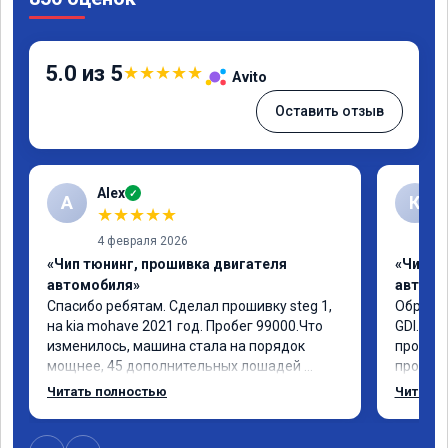
5.0 из 5
★
★
★
★
★
Avito
Оставить отзыв
Alex
✓
A
К
★
★
★
★
★
4 февраля 2026
«Чип тюнинг, прошивка двигателя
«Чип т
автомобиля»
автомо
Спасибо ребятам. Сделал прошивку steg 1, 
Обратил
на kia mohave 2021 год. Пробег 99000.Что 
GDI. До
изменилось, машина стала на порядок 
проконс
мощнее, 45 дополнительных лошадей 
прошивк
существенно чувствуется и соответственно 
отзывчи
Читать полностью
Читать 
крутящего момента. Значительно упал 
и эколо
расход, был в среднем 15 город, уже три 
космоле
дня катаюсь, держит 12-12.5. Коробка 
больше 