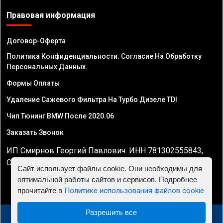
Правовая информация
Договор-Оферта
Политика Конфиденциальности. Согласие На Обработку
Персональных Данных.
Формы Оплаты
Удаление Сажевого Фильтра На Турбо Дизеле TDI
Чип Тюнинг BMW После 2020.06
Заказать Звонок
ИП Смирнов Георгий Павлович. ИНН 781302555843,
ОГРНИП 324470400032610
Сайт использует файлы cookie. Они необходимы для
оптимальной работы сайтов и сервисов. Подробнее
прочитайте в
Политике использования файлов cookie
Разрешить все
© 2010 - 2026 Чип тюнинг двигателя автомобиля -