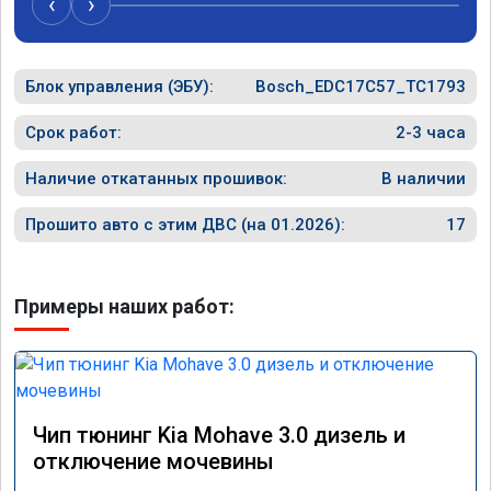
‹
›
перестала подпинывать при наборе 
вполне 
скорости. Педаль газа более отзывчевее. В 
уверенн
целом, я очень доволен.!
ECO ре
Блок управления (ЭБУ):
Bosch_EDC17C57_TC1793
прошивк
похоже 
прошивк
Срок работ:
2-3 часа
экономи
способ 
Наличие откатанных прошивок:
В наличии
необход
общем и
Прошито авто с этим ДВС (на 01.2026):
17
отличны
однозна
Примеры наших работ:
Чип тюнинг Kia Mohave 3.0 дизель и
отключение мочевины