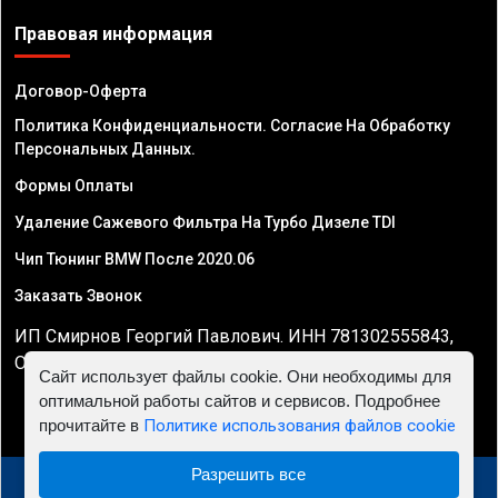
Правовая информация
Договор-Оферта
Политика Конфиденциальности. Согласие На Обработку
Персональных Данных.
Формы Оплаты
Удаление Сажевого Фильтра На Турбо Дизеле TDI
Чип Тюнинг BMW После 2020.06
Заказать Звонок
ИП Смирнов Георгий Павлович. ИНН 781302555843,
ОГРНИП 324470400032610
Сайт использует файлы cookie. Они необходимы для
оптимальной работы сайтов и сервисов. Подробнее
прочитайте в
Политике использования файлов cookie
Разрешить все
© 2010 - 2026 Чип тюнинг двигателя автомобиля -