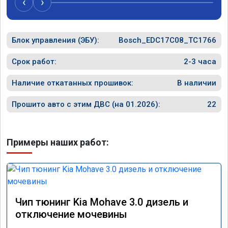
‹
›
перестала подпинывать при наборе 
вполне 
скорости. Педаль газа более отзывчевее. В 
уверенн
целом, я очень доволен.!
ECO ре
Блок управления (ЭБУ):
Bosch_EDC17C08_TC1766
прошивк
похоже 
прошивк
Срок работ:
2-3 часа
экономи
способ 
Наличие откатанных прошивок:
В наличии
необход
общем и
Прошито авто с этим ДВС (на 01.2026):
22
отличны
однозна
Примеры наших работ:
Чип тюнинг Kia Mohave 3.0 дизель и
отключение мочевины