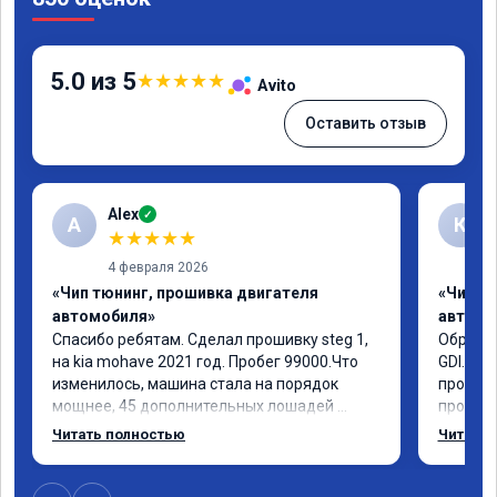
5.0 из 5
★
★
★
★
★
Avito
Оставить отзыв
Alex
✓
A
К
★
★
★
★
★
4 февраля 2026
«Чип тюнинг, прошивка двигателя
«Чип т
автомобиля»
автомо
Спасибо ребятам. Сделал прошивку steg 1, 
Обратил
на kia mohave 2021 год. Пробег 99000.Что 
GDI. До
изменилось, машина стала на порядок 
проконс
мощнее, 45 дополнительных лошадей 
прошивк
существенно чувствуется и соответственно 
отзывчи
Читать полностью
Читать 
крутящего момента. Значительно упал 
и эколо
расход, был в среднем 15 город, уже три 
космоле
дня катаюсь, держит 12-12.5. Коробка 
больше 