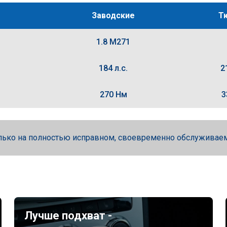
Заводские
Т
1.8 M271
184 л.с.
2
270 Нм
3
лько на полностью исправном, своевременно обслуживае
Лучше подхват -