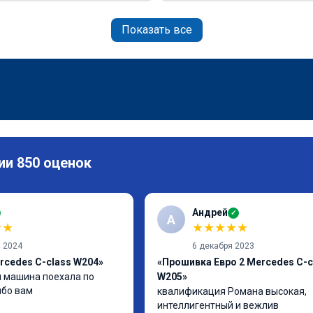
Показать все
ии 850 оценок
Андрей
✓
А
★
★
★
★
★
★
★
я 2024
6 декабря 2023
rcedes C-class W204»
«Прошивка Евро 2 Mercedes C-c
 машина поехала по 
W205»
ибо вам
квалификация Романа высокая, 
интеллигентный и вежлив
