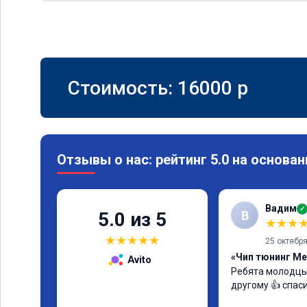
Стоимость:
16000
p
Отзывы о нас: рейтинг 5.0 на основан
Вадим
✓
В
5.0 из 5
★
★
★
★
★
★
★
★
25 октябр
«Чип тюнинг Me
Avito
Ребята молодцы
другому 👍 спас