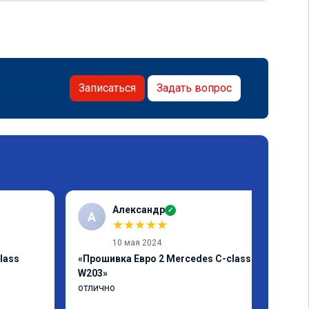
Записаться
Задать вопрос
Александр
✓
А
★
★
★
★
★
10 мая 2024
lass
«Прошивка Евро 2 Mercedes C-class
W203»
отлично