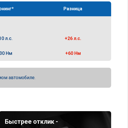
юнинг*
Разница
10 л.с.
+26 л.с.
30 Нм
+60 Нм
мом автомобиле.
Быстрее отклик -