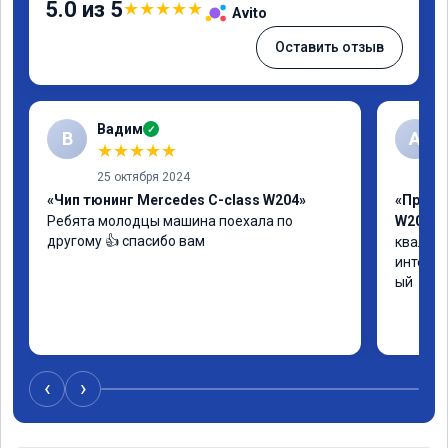
5.0 из 5
★
★
★
★
★
Avito
Оставить отзыв
Вадим
✓
В
А
★
★
★
★
★
25 октября 2024
«Чип тюнинг Mercedes C-class W204»
«Прошив
Ребята молодцы машина поехала по 
W205»
другому 👍 спасибо вам
квалифи
интелли
ый
‹
›