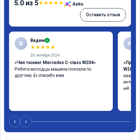
5.0 из 5
★
★
★
★
★
Avito
Оставить отзыв
Вадим
✓
В
А
★
★
★
★
★
25 октября 2024
«Чип тюнинг Mercedes C-class W204»
«Прошив
Ребята молодцы машина поехала по 
W205»
другому 👍 спасибо вам
квалифи
интелли
ый
‹
›