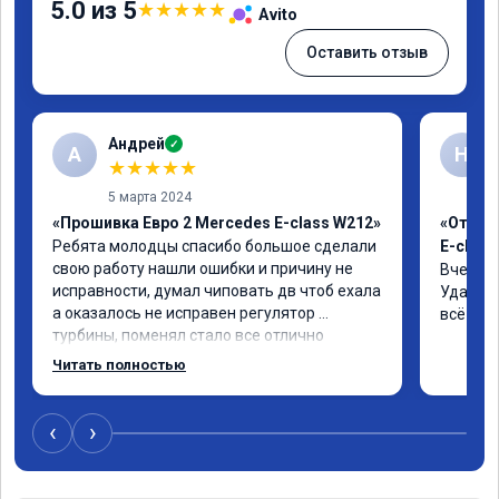
5.0 из 5
★
★
★
★
★
Avito
Оставить отзыв
Андрей
✓
А
Н
★
★
★
★
★
5 марта 2024
«Прошивка Евро 2 Mercedes E-class W212»
«Отклю
Ребята молодцы спасибо большое сделали 
E-class
свою работу нашли ошибки и причину не 
Вчера п
исправности, думал чиповать дв чтоб ехала 
Удалили
а оказалось не исправен регулятор 
всё чёт
турбины, поменял стало все отлично
Читать полностью
‹
›