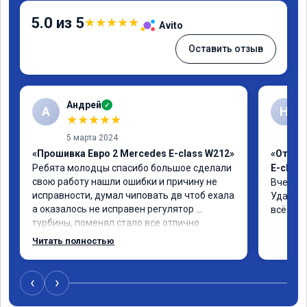
5.0 из 5
★
★
★
★
★
Avito
Оставить отзыв
Андрей
✓
А
Н
★
★
★
★
★
5 марта 2024
«Прошивка Евро 2 Mercedes E-class W212»
«Отклю
Ребята молодцы спасибо большое сделали 
E-class
свою работу нашли ошибки и причину не 
Вчера п
исправности, думал чиповать дв чтоб ехала 
Удалили
а оказалось не исправен регулятор 
всё чёт
турбины, поменял стало все отлично
Читать полностью
‹
›