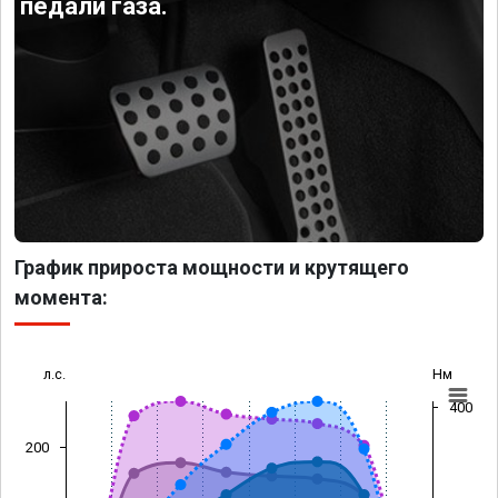
педали газа.
График прироста мощности и крутящего
момента:
л.с.
Нм
400
200