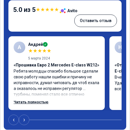
5.0 из 5
★
★
★
★
★
Avito
Оставить отзыв
Андрей
✓
А
Н
★
★
★
★
★
5 марта 2024
«Прошивка Евро 2 Mercedes E-class W212»
«Отклю
Ребята молодцы спасибо большое сделали 
E-class
свою работу нашли ошибки и причину не 
Вчера п
исправности, думал чиповать дв чтоб ехала 
Удалили
а оказалось не исправен регулятор 
всё чёт
турбины, поменял стало все отлично
Читать полностью
‹
›