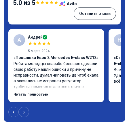
5.0 из 5
★
★
★
★
★
Avito
Оставить отзыв
Андрей
✓
А
Н
★
★
★
★
★
5 марта 2024
«Прошивка Евро 2 Mercedes E-class W212»
«Отклю
Ребята молодцы спасибо большое сделали 
E-class
свою работу нашли ошибки и причину не 
Вчера п
исправности, думал чиповать дв чтоб ехала 
Удалили
а оказалось не исправен регулятор 
всё чёт
турбины, поменял стало все отлично
Читать полностью
‹
›