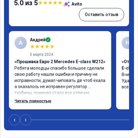
5.0 из 5
★
★
★
★
★
Avito
Оставить отзыв
Андрей
✓
А
Н
★
★
★
★
★
5 марта 2024
«Прошивка Евро 2 Mercedes E-class W212»
«Отклю
Ребята молодцы спасибо большое сделали 
E-class
свою работу нашли ошибки и причину не 
Вчера п
исправности, думал чиповать дв чтоб ехала 
Удалили
а оказалось не исправен регулятор 
всё чёт
турбины, поменял стало все отлично
Читать полностью
‹
›