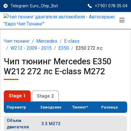
Telegram: Euro_Chip_Bot
+7 901 078-35-04
Чип тюнинг
Mercedes
E-class
W212 - 2009 - 2015
E350
E350 272 л.с.
Чип тюнинг Mercedes E350
W212 272 лс E-class M272
Stage 1
Stage 2
Параметр
Заводские
Тюнинг*
Разница
Объем
3.5 M272
двигателя