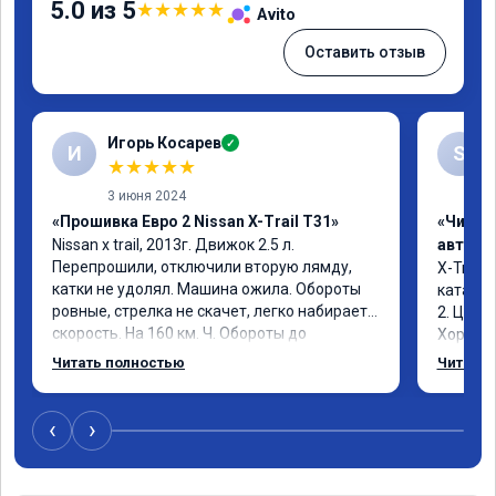
5.0 из 5
★
★
★
★
★
Avito
Оставить отзыв
Игорь Косарев
✓
И
S
★
★
★
★
★
3 июня 2024
«Прошивка Евро 2 Nissan X-Trail T31»
«Чип т
Nissan x trаil, 2013г. Движок 2.5 л. 
автомо
Перепрошили, отключили вторую лямду, 
X-Trail 
катки не удолял. Машина ожила. Обороты 
катализ
ровные, стрелка не скачет, легко набирает 
2. Цена
скорость. На 160 км. Ч. Обороты до 
Хороший
3000.расход тот-же без изменения 12л. 
Благода
Читать полностью
Читать 
Услугой доволен. Рекомендую.
самовну
лучше и
2-3 тыс 
‹
›