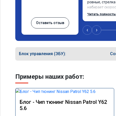
ровные, стрелка 
набирает скорост
до 3000.расход т
Читать полност
Услугой доволен
Оставить отзыв
‹
›
Блок управления (ЭБУ):
Co
Примеры наших работ:
Блог - Чип тюнинг Nissan Patrol Y62
5.6