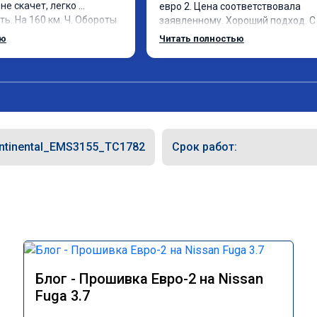
не скачет, легко 
евро 2. Цена соответствовала 
ь. На 160 км. Ч. Обороты 
заявленному. Хороший подход. С 
от-же без изменения 12л. 
уважением общались. Благодарю 
ью
Читать полностью
. Рекомендую.
помощь. Может быть самовнушени
машина ожила. Едет лучше и легч
советую. Не скупитесь на 2-3 тыс и
едьте к тем у кого дешевле.
ntinental_EMS3155_TC1782
Срок работ:
Блог - Прошивка Евро-2 на Nissan
Fuga 3.7