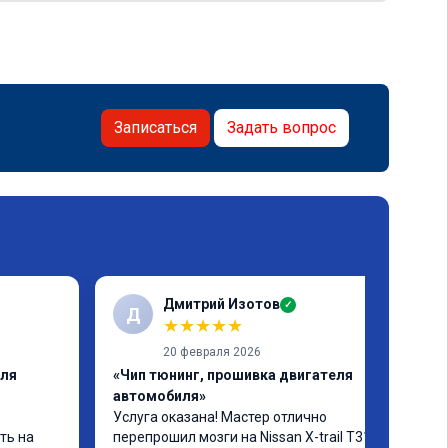
Записаться
Задать вопрос
Дмитрий Изотов
✓
Д
★
★
★
★
★
20 февраля 2026
еля
«Чип тюнинг, прошивка двигателя
автомобиля»
Услуга оказана! Мастер отлично 
ь на 
перепрошил мозги на Nissan X-trail T31 