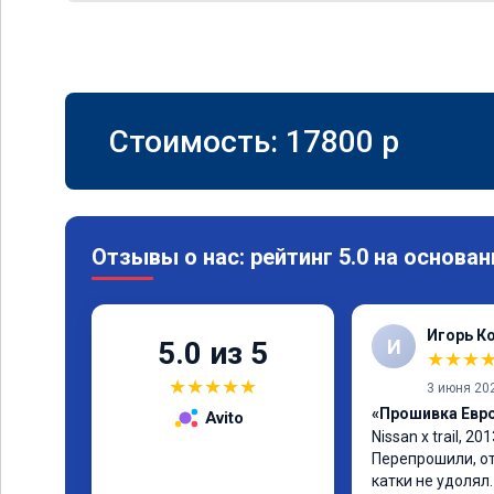
Стоимость:
17800
p
Отзывы о нас: рейтинг 5.0 на основан
Игорь К
И
5.0 из 5
★
★
★
★
★
★
★
★
3 июня 20
«Прошивка Евро 
Avito
Nissan x trаil, 20
Перепрошили, от
катки не удолял