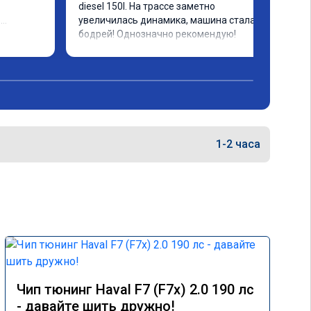
diesel 150l. На трассе заметно 
увеличилась динамика, машина стала 
за 
бодрей! Однозначно рекомендую!
е, но 
е 👍 
 не 
1-2 часа
Чип тюнинг Haval F7 (F7x) 2.0 190 лс
- давайте шить дружно!