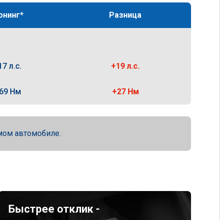
юнинг*
Разница
17 л.с.
+19 л.с.
69 Нм
+27 Нм
мом автомобиле.
Быстрее отклик -