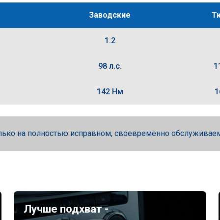
Заводские
Т
1.2
98 л.с.
1
142 Нм
1
лько на полностью исправном, своевременно обслуживае
Лучше подхват -