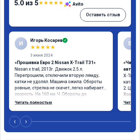
5.0 из 5
★
★
★
★
★
Avito
Оставить отзыв
Игорь Косарев
✓
И
S
★
★
★
★
★
3 июня 2024
«Прошивка Евро 2 Nissan X-Trail T31»
«Чип т
Nissan x trаil, 2013г. Движок 2.5 л. 
автомо
Перепрошили, отключили вторую лямду, 
X-Trail 
катки не удолял. Машина ожила. Обороты 
катализ
ровные, стрелка не скачет, легко набирает 
2. Цена
скорость. На 160 км. Ч. Обороты до 
Хороший
3000.расход тот-же без изменения 12л. 
Благода
Читать полностью
Читать 
Услугой доволен. Рекомендую.
самовну
лучше и
2-3 тыс 
‹
›