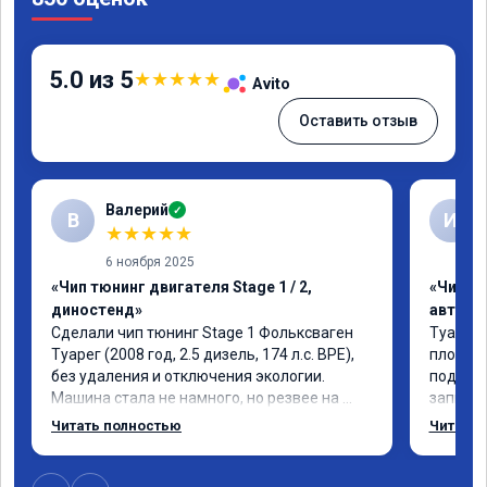
5.0 из 5
★
★
★
★
★
Avito
Оставить отзыв
Валерий
✓
В
И
★
★
★
★
★
6 ноября 2025
«Чип тюнинг двигателя Stage 1 / 2,
«Чип т
диностенд»
автомо
Сделали чип тюнинг Stage 1 Фольксваген 
Туарег 
Туарег (2008 год, 2.5 дизель, 174 л.с. BPE), 
плохо р
без удаления и отключения экологии.

подбеши
Машина стала не намного, но резвее на 
записал
низких оборотах и на скорости после 100 
работы 
Читать полностью
Читать 
км/ч при обгонах.

не очен
Отклик при нажатии на педаль 
большое
акселератора сократился.
