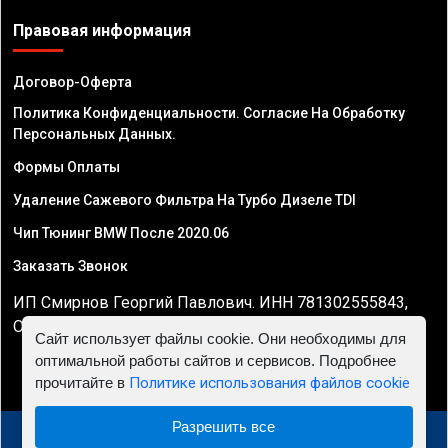
Правовая информация
Договор-Оферта
Политика Конфиденциальности. Согласие На Обработку
Персональных Данных.
Формы Оплаты
Удаление Сажевого Фильтра На Турбо Дизеле TDI
Чип Тюнинг BMW После 2020.06
Заказать Звонок
ИП Смирнов Георгий Павлович. ИНН 781302555843,
ОГРНИП 324470400032610
Сайт использует файлы cookie. Они необходимы для
оптимальной работы сайтов и сервисов. Подробнее
прочитайте в
Политике использования файлов cookie
Разрешить все
© 2010 - 2026 Чип тюнинг двигателя автомобиля -