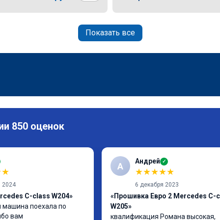
Показать все
ии 850 оценок
Андрей
✓
А
★
★
★
★
★
★
★
я 2024
6 декабря 2023
rcedes C-class W204»
«Прошивка Евро 2 Mercedes C-c
 машина поехала по 
W205»
ибо вам
квалификация Романа высокая, 