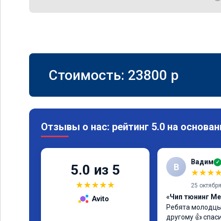
Стоимость:
23800
p
Отзывы о нас: рейтинг 5.0 на основан
Вадим
✓
В
5.0 из 5
★
★
★
★
★
★
★
★
25 октябр
«Чип тюнинг Me
Avito
Ребята молодцы
другому 👍 спас