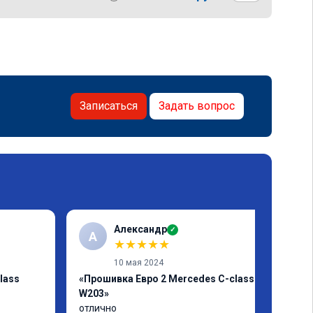
Записаться
Задать вопрос
Александр
✓
А
★
★
★
★
★
10 мая 2024
lass
«Прошивка Евро 2 Mercedes C-class
W203»
отлично