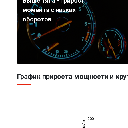
Выше тяга - прирост
момента с низких
оборотов.
График прироста мощности и кр
200