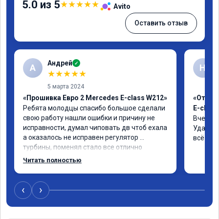
5.0 из 5
★
★
★
★
★
Avito
Оставить отзыв
Андрей
✓
А
Н
★
★
★
★
★
5 марта 2024
«Прошивка Евро 2 Mercedes E-class W212»
«Отклю
Ребята молодцы спасибо большое сделали 
E-class
свою работу нашли ошибки и причину не 
Вчера п
исправности, думал чиповать дв чтоб ехала 
Удалили
а оказалось не исправен регулятор 
всё чёт
турбины, поменял стало все отлично
Читать полностью
‹
›