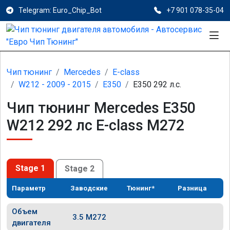
Telegram: Euro_Chip_Bot
+7 901 078-35-04
Чип тюнинг
Mercedes
E-class
W212 - 2009 - 2015
E350
E350 292 л.с.
Чип тюнинг Mercedes E350
W212 292 лс E-class M272
Stage 1
Stage 2
Параметр
Заводские
Тюнинг*
Разница
Объем
3.5 M272
двигателя